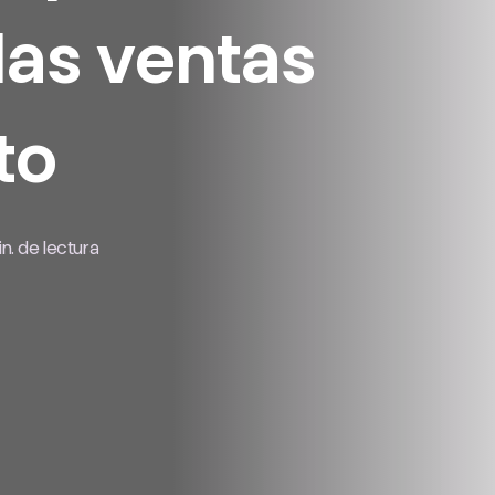
las ventas
to
n. de lectura