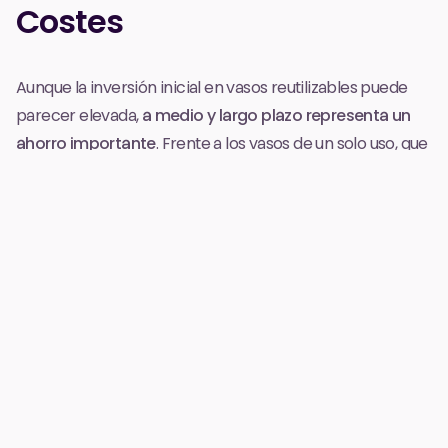
Costes
Aunque la inversión inicial en vasos reutilizables puede
parecer elevada,
a medio y largo plazo representa un
ahorro importante
. Frente a los vasos de un solo uso, que
hay que reponer constantemente, los reutilizables
pueden aprovecharse en múltiples eventos o ediciones,
lo que permite amortizar el coste rápidamente.
El
precio por unidad suele rondar los 0,40 €
, mientras
que el depósito que pagan los asistentes suele fijarse en
1 € por vaso
, lo que deja un margen más que suficiente
para cubrir la operativa (logística, limpieza, reposiciones
por pérdida, etc.) e incluso generar ingresos adicionales
si no todos los vasos se devuelven.